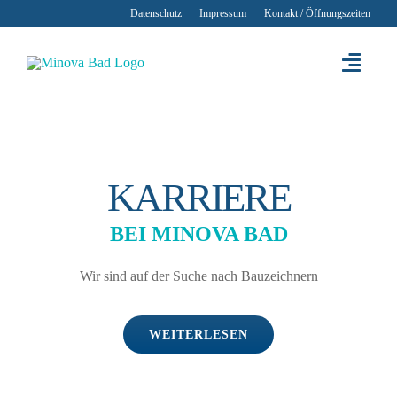
Zum
Datenschutz
Impressum
Kontakt / Öffnungszeiten
Inhalt
springen
Toggl
Navig
Start
Kleinbad 
KARRIERE
Unter
BEI MINOVA BAD
Karr
Wir sind auf der Suche nach Bauzeichnern
Magazi
WEITERLESEN